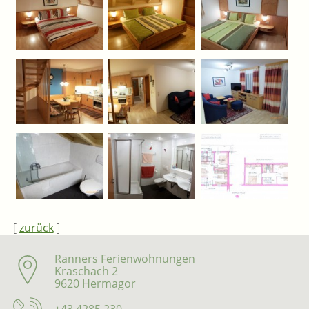
[
zurück
]
Ranners Ferienwohnungen
Kraschach 2
9620 Hermagor
+43 4285 230